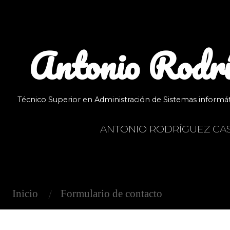
Saltar
al
contenido
Antonio Rodrí
Técnico Superior en Administración de Sistemas informátic
ANTONIO RODRÍGUEZ CAS
Inicio
Formulario de contacto