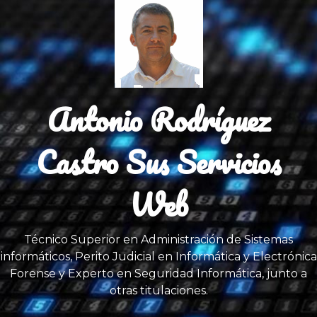
Saltar
al
contenido
Antonio Rodríguez
Castro Sus Servicios
Web
Técnico Superior en Administración de Sistemas
informáticos, Perito Judicial en Informática y Electrónica
Forense y Experto en Seguridad Informática, junto a
otras titulaciones.